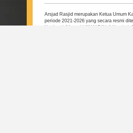
Arsjad Rasjid merupakan Ketua Umum Kam
periode 2021-2026 yang secara resmi di
Nasional (Munas) VIII KADIN di Kendari,
Arsjad merespon tantangan pada masa p
Indonesia, yaitu tulang punggung keseh
daerah, peningkatan kewirausahaan dan k
regulasi internal. Hal ini bertujuan untu
payung baik bagi pengusaha kecil, meneng
Dari 4 pilar tersebut, lahirlah program-
mewujudkan visi Indonesia Emas Tahun 
Indonesia. Di bawah kepemimpinan Arsjad
kepastian kepada pemerintah dan masyar
Indonesia sebagai induk organisasi duni
nasional yang resilient, mandiri, dan profe