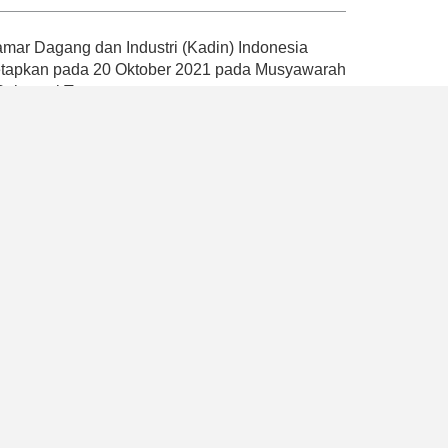
ar Dagang dan Industri (Kadin) Indonesia
tetapkan pada 20 Oktober 2021 pada Musyawarah
 Sulawesi Tenggara.
andemi dengan mencetuskan empat Pilar Kadin
atan, pemberdayaan ekonomi nasional dan
ompetensi, serta penguatan organisasi dan
k memperkuat peran Kadin Indonesia sebagai
ah, mikro, besar, dan industri
program yang dapat mendukung pemerintah
2045 dengan memaksimalkan peran aktif Kadin
, Kadin Indonesia juga berhasil memberikan
akat umum bahwa hanya terdapat satu Kadin di
a usaha dan payung asosiasi dunia usaha
ssional.