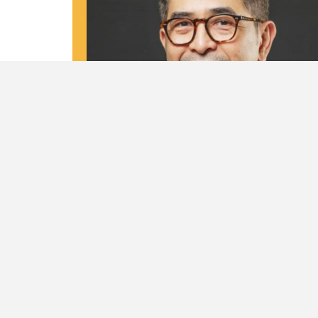
Biodata
Nama Lengkap
M. Arsjad Rasjid P.M
Tempat dan Tanggal Lahir